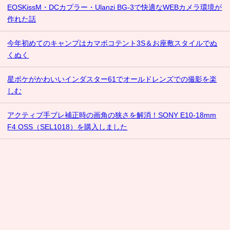
EOSKissM・DCカプラー・Ulanzi BG-3で快適なWEBカメラ環境が
作れた話
今年初めてのキャンプはカマボコテント3S＆お座敷スタイルでぬ
くぬく
星ボケがかわいいインダスター61でオールドレンズでの撮影を楽
しむ
アクティブ手ブレ補正時の画角の狭さを解消！SONY E10-18mm
F4 OSS（SEL1018）を購入しました
ホーム
「ばんさゆ」のプロフィール
お問い合わせ
プライバシーポリシー