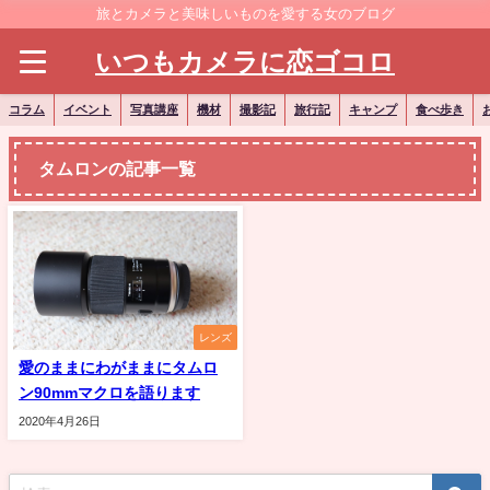
旅とカメラと美味しいものを愛する女のブログ
いつもカメラに恋ゴコロ
コラム
イベント
写真講座
機材
撮影記
旅行記
キャンプ
食べ歩き
タムロンの記事一覧
レンズ
愛のままにわがままにタムロ
ン90mmマクロを語ります
2020年4月26日