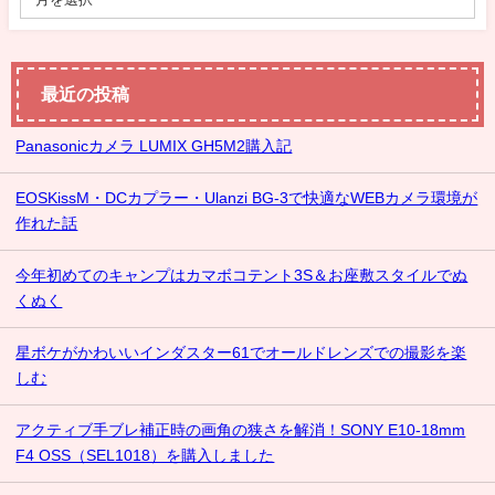
最近の投稿
Panasonicカメラ LUMIX GH5M2購入記
EOSKissM・DCカプラー・Ulanzi BG-3で快適なWEBカメラ環境が
作れた話
今年初めてのキャンプはカマボコテント3S＆お座敷スタイルでぬ
くぬく
星ボケがかわいいインダスター61でオールドレンズでの撮影を楽
しむ
アクティブ手ブレ補正時の画角の狭さを解消！SONY E10-18mm
F4 OSS（SEL1018）を購入しました