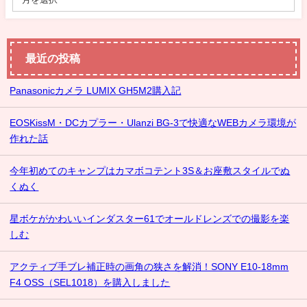
最近の投稿
Panasonicカメラ LUMIX GH5M2購入記
EOSKissM・DCカプラー・Ulanzi BG-3で快適なWEBカメラ環境が
作れた話
今年初めてのキャンプはカマボコテント3S＆お座敷スタイルでぬ
くぬく
星ボケがかわいいインダスター61でオールドレンズでの撮影を楽
しむ
アクティブ手ブレ補正時の画角の狭さを解消！SONY E10-18mm
F4 OSS（SEL1018）を購入しました