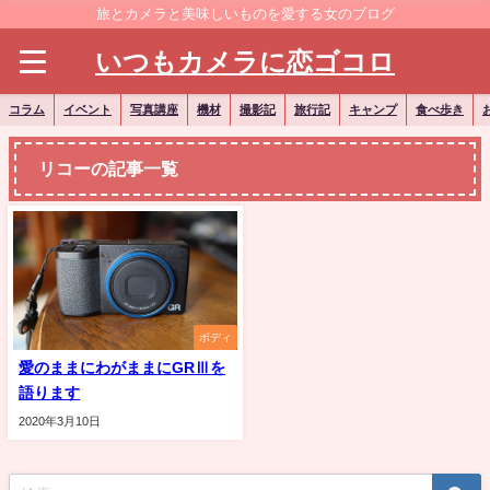
旅とカメラと美味しいものを愛する女のブログ
いつもカメラに恋ゴコロ
コラム
イベント
写真講座
機材
撮影記
旅行記
キャンプ
食べ歩き
リコーの記事一覧
ボディ
愛のままにわがままにGRⅢを
語ります
2020年3月10日