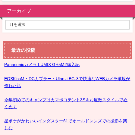
アーカイブ
最近の投稿
Panasonicカメラ LUMIX GH5M2購入記
EOSKissM・DCカプラー・Ulanzi BG-3で快適なWEBカメラ環境が
作れた話
今年初めてのキャンプはカマボコテント3S＆お座敷スタイルでぬ
くぬく
星ボケがかわいいインダスター61でオールドレンズでの撮影を楽
しむ