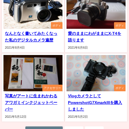
ボディ
ボディ
なんとなく書いてみたくなっ
愛のままにわがままにX-T4を
た私のデジタルカメラ遍歴
語ります
2021年8月4日
2021年6月6日
アクセサリー
ボディ
写真がアートに生まれかわる
Vlogカメラとして
アワガミインクジェットペー
PowershotG7XmarkIIIを購入
パー
しました
2021年5月12日
2021年5月2日