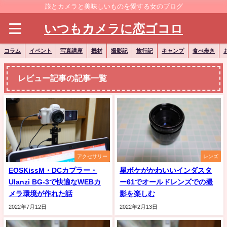
旅とカメラと美味しいものを愛する女のブログ
いつもカメラに恋ゴコロ
コラム
イベント
写真講座
機材
撮影記
旅行記
キャンプ
食べ歩き
レビュー記事の記事一覧
アクセサリー
レンズ
EOSKissM・DCカプラー・
星ボケがかわいいインダスタ
Ulanzi BG-3で快適なWEBカ
ー61でオールドレンズでの撮
メラ環境が作れた話
影を楽しむ
2022年7月12日
2022年2月13日