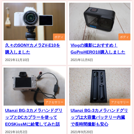
ボディ
ボディ
久々のSONYカメラZV-E10を
Vlogの撮影におすすめ！
購入しました
GoProHERO10購入しました
2021年11月10日
2021年11月6日
アクセサリー
アクセサリー
Ulanzi BG-3カメラハンドグリ
Ulanzi BG-3カメラハンドグリ
ップとDCカプラーを使って
ップは大容量バッテリー内臓
EOSKissMに給電してみた話
で長時間撮影も安心
2021年10月2日
2021年9月20日