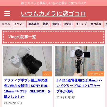
旅とカメラと美味しいものを愛する女のブログ
いつもカメラに恋ゴコロ
コラム
イベント
写真講座
機材
撮影記
旅行記
キャンプ
食べ歩き
Vlogの記事一覧
レンズ
アクセサリー
アクティブ手ブレ補正時の画
ZV-E10給電使用にはUlanzi ハ
角の狭さを解消！SONY E10-
ンドグリップBG-4とL字ケー
18mm F4 OSS（SEL1018）を
ブルが便利
購入しました
2021年11月21日
2022年2月12日