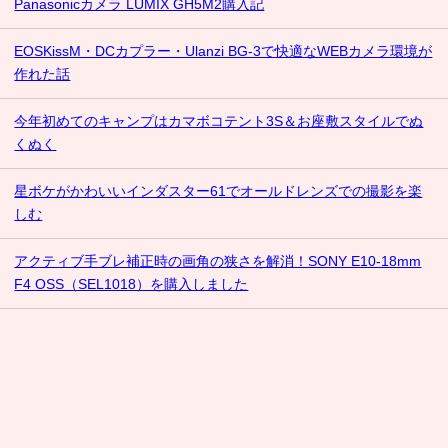
Panasonicカメラ LUMIX GH5M2購入記
EOSKissM・DCカプラー・Ulanzi BG-3で快適なWEBカメラ環境が
作れた話
今年初めてのキャンプはカマボコテント3S＆お座敷スタイルでぬ
くぬく
星ボケがかわいいインダスター61でオールドレンズでの撮影を楽
しむ
アクティブ手ブレ補正時の画角の狭さを解消！SONY E10-18mm
F4 OSS（SEL1018）を購入しました