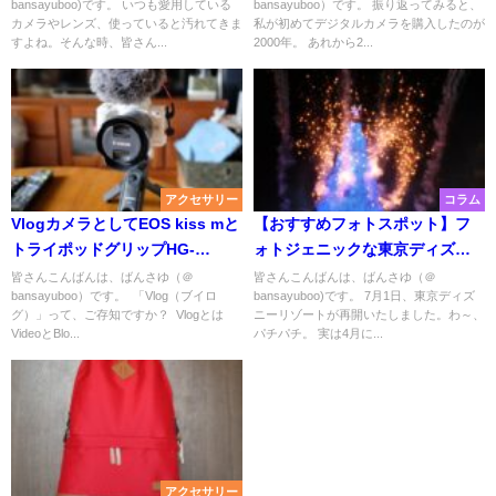
bansayuboo)です。 いつも愛用している
bansayuboo）です。 振り返ってみると、
カメラやレンズ、使っていると汚れてきま
私が初めてデジタルカメラを購入したのが
すよね。そんな時、皆さん...
2000年。 あれから2...
アクセサリー
コラム
VlogカメラとしてEOS kiss mと
【おすすめフォトスポット】フ
トライポッドグリップHG-
ォトジェニックな東京ディズニ
100TBRの組み合わせはおススメ
ーシー
皆さんこんばんは、ばんさゆ（＠
皆さんこんばんは、ばんさゆ（＠
bansayuboo）です。 「Vlog（ブイロ
bansayuboo)です。 7月1日、東京ディズ
グ）」って、ご存知ですか？ Vlogとは
ニーリゾートが再開いたしました。わ～、
VideoとBlo...
パチパチ。 実は4月に...
アクセサリー