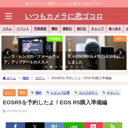
旅とカメラと美味しいものを愛する女のブログ
いつもカメラに恋ゴコロ
コラム
イベント
写真講座
機材
撮影記
旅行記
キャンプ
食べ歩き
ボディ
コラム
久々のSONYカメラZV-E10を購入
旅行に最適なカメラってなんだろ
しました
う？～旅とカメラと美味しいもの
を愛する女子目線で考えてみた～
2021年11月10日
2020年3月7日
ホーム
機材
ボディ
EOSR5を予約したよ！EOS R5購入準備編
ボディ
機材
機材
レビュー記事
カメラボディ
キヤノン
EOSR5を予約したよ！EOS R5購入準備編
2020年8月16日
LINE