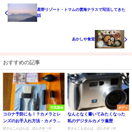
星野リゾート・トマムの雲海テラスで写活してきた
話
あかしや食堂
おすすめの記事
写真講座
ボディ
コロナ予防にも！？カメラとレ
なんとなく書いてみたくなった
ンズのお手入れ方法・カメラボ
私のデジタルカメラ遍歴
ディ編
皆さんこんばんは、ばんさゆ（＠
皆さんこんばんは、ばんさゆ（＠